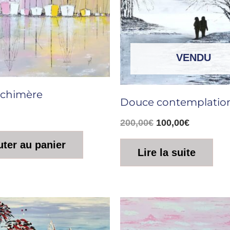
VENDU
 chimère
Douce contemplatio
200,00
€
100,00
€
uter au panier
Lire la suite