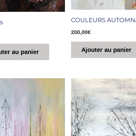
COULEURS AUTOMN
s
200,00
€
Ajouter au panier
uter au panier
Le
Le
prix
prix
initial
actuel
était :
est :
200,00€.
100,00€.