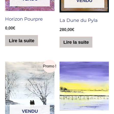
VENDU
Horizon Pourpre
La Dune du Pyla
0,00
€
280,00
€
Lire la suite
Lire la suite
Le
Le
Promo !
prix
prix
initial
actuel
était :
est :
200,00€.
100,00€.
VENDU