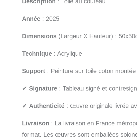
Description
: Toile au couteau
Année
: 2025
Dimensions
(Largeur X Hauteur) : 50x5
Technique
: Acrylique
Support
: Peinture sur toile coton montée
✔
Signature
: Tableau signé et contresign
✔
Authenticité
: Œuvre originale livrée ave
Livraison
: La livraison en France métropo
format. Les œuvres sont emballées soigneus