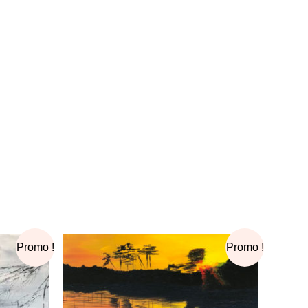
Le
Le
Promo !
Promo !
prix
prix
initial
actuel
était :
est :
90,00€.
35,00€.