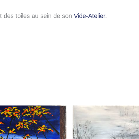
des toiles au sein de son
Vide-Atelier
.
Le
Le
prix
prix
initial
actuel
était :
est :
200,00€.
100,00€.