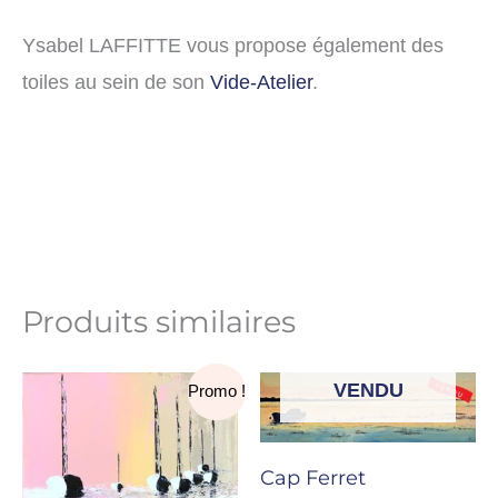
Ysabel LAFFITTE vous propose également des
toiles au sein de son
Vide-Atelier
.
Produits similaires
Le
Le
VENDU
Promo !
prix
prix
initial
actuel
était :
est :
Cap Ferret
40,00€.
25,00€.