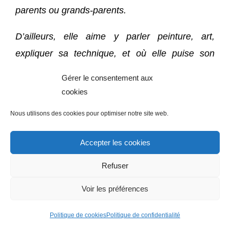
parents ou grands-parents.
D’ailleurs, elle aime y parler peinture, art,
expliquer sa technique, et où elle puise son
inspiration dans ces beaux paysages des
Gérer le consentement aux
Landes ou d’ailleurs.
cookies
En bref, osez venir à sa rencontre !
Nous utilisons des cookies pour optimiser notre site web.
Accepter les cookies
Refuser
La presse parle d'Ysabel LAFFITTE
Voir les préférences
Politique de cookies
Politique de confidentialité
L’expo du mARTdi à POUILLON (40) – France –