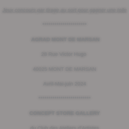
Jeux concours par tirage au sort pour gagner une toile
**********************
AGRAD MONT DE MARSAN
28 Rue Victor Hugo
40025 MONT DE MARSAN
Avril-Mai-juin 2024
**************************
CONCEPT STORE GALLERY
du Club des Ateliers d’Artistes