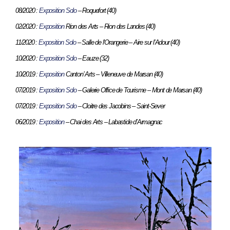
08/2020 :
Exposition Solo
– Roquefort (40)
02/2020 :
Exposition
Rion des Arts – Rion des Landes (40)
11/2020 :
Exposition Solo
– Salle de l’Orangerie – Aire sur l’Adour (40)
10/2020 :
Exposition Solo
– Eauze (32)
10/2019 :
Exposition
Canton’ Arts – Villeneuve de Marsan (40)
07/2019 :
Exposition Solo
– Galerie Office de Tourisme – Mont de Marsan (40)
07/2019 :
Exposition Solo
– Cloitre des Jacobins – Saint-Sever
06/2019 :
Exposition
– Chai des Arts – Labastide d’Armagnac