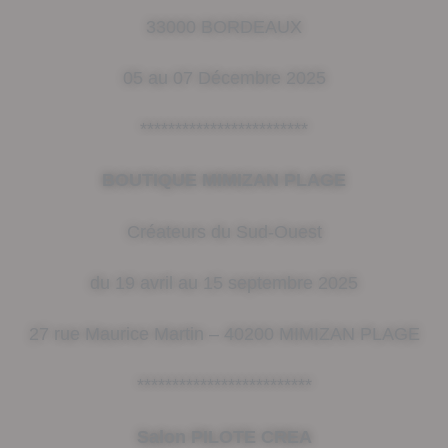
33000 BORDEAUX
05 au 07 Décembre 2025
************************
BOUTIQUE MIMIZAN PLAGE
Créateurs du Sud-Ouest
du 19 avril au 15 septembre 2025
27 rue Maurice Martin – 40200 MIMIZAN PLAGE
*************************
Salon PILOTE CREA