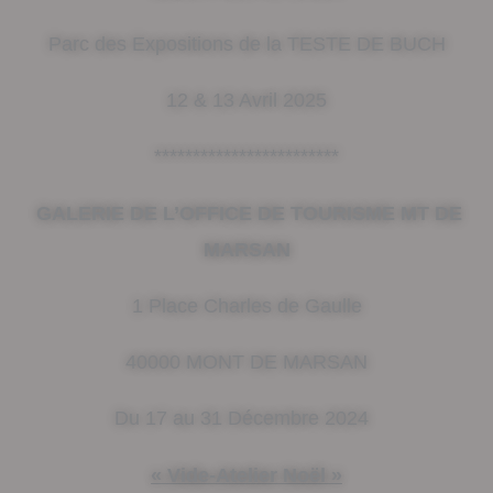
Parc des Expositions de la TESTE DE BUCH
12 & 13 Avril 2025
************************
GALERIE DE L’OFFICE DE TOURISME MT DE
MARSAN
1 Place Charles de Gaulle
40000 MONT DE MARSAN
Du 17 au 31 Décembre 2024
« Vide-Atelier Noël »