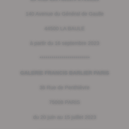
140 Avenue du Général de Gaulle
44500 LA BAULE
à partir du 16 septembre 2023
*************************
GALERIE FRANCIS BARLIER PARIS
36 Rue de Penthièvre
75008 PARIS
du 20 juin au 15 juillet 2023