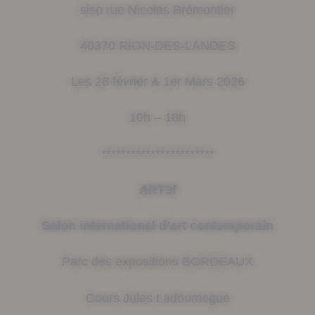
sise rue Nicolas Brémontier
40370 RION-DES-LANDES
Les 28 février & 1er Mars 2026
10h – 18h
***********************
ART3f
Salon international d’art contemporain
Parc des expositions BORDEAUX
Cours Jules Ladoumegue