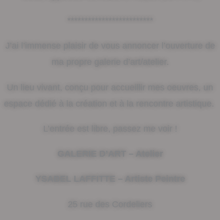
*************************
J’ai l’immense plaisir de vous annoncer l’ouverture de
ma propre galerie d’art/atelier.
Un lieu vivant, conçu pour accueillir mes oeuvres, un
espace dédié à la création et à la rencontre artistique.
L’entrée est libre, passez me voir !
GALERIE D’ART – Atelier
YSABEL LAFFITTE – Artiste Peintre
25 rue des Cordeliers