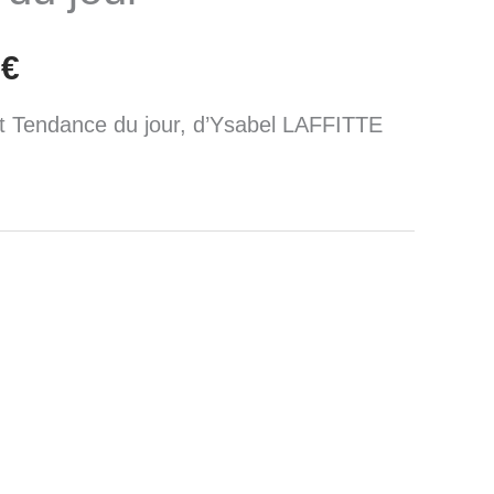
l
actuel
0
€
:
est :
 Tendance du jour, d’Ysabel LAFFITTE
€.
70,00€.