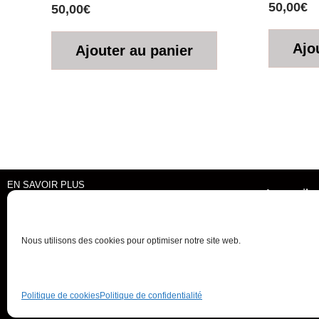
50,00
€
50,00
€
Ajo
Ajouter au panier
EN SAVOIR PLUS
Accueil
Mentions Légales
Politique de Confidentialité
Nous utilisons des cookies pour optimiser notre site web.
Politique de Cookies (UE)
Conditions Générales de Vente
2021 © Ysabel LAFFITTE
Politique de cookies
Politique de confidentialité
Réalisé par ORSON Marketing Digital