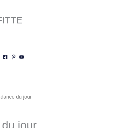
FITTE
ndance du jour
Le
prix
du jour