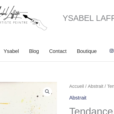
YSABEL LAF
Ysabel
Blog
Contact
Boutique
Accueil
/
Abstrait
/ Te
Le
Abstrait
prix
Tendance 