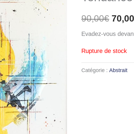
initia
90,00
€
70,0
était 
Evadez-vous devant
90,00
Rupture de stock
Catégorie :
Abstrait