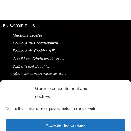
EN SAVOIR PLUS
Mentions Légales
Politique de Confidentialité
Politique de Cookies (UE)
Conditions Générales de Vente
2021 © Ysabel LAFFITTE
Réalisé par ORSON Marketing Digital
Menu
Gérer le consentement aux
cookies
F
I
P
Y
Nous utilisons des cookies pour optimiser notre site web.
a
n
i
o
c
s
n
u
e
t
t
t
Accepter les cookies
b
a
e
u