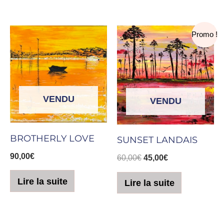
Le
Le
Promo !
prix
prix
initial
actuel
était :
est :
60,00€.
45,00€.
VENDU
VENDU
BROTHERLY LOVE
SUNSET LANDAIS
90,00
€
60,00
€
45,00
€
Lire la suite
Lire la suite