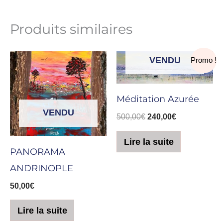
Produits similaires
Le
Le
VENDU
Promo !
prix
prix
initial
actuel
était :
est :
500,00€.
240,00€.
Méditation Azurée
VENDU
500,00
€
240,00
€
Lire la suite
PANORAMA
ANDRINOPLE
50,00
€
Lire la suite