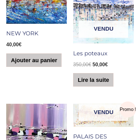
VENDU
NEW YORK
40,00
€
Les poteaux
Ajouter au panier
350,00
€
50,00
€
Lire la suite
Le
Le
Promo !
VENDU
prix
prix
initial
actuel
était :
est :
100,00€.
50,00€.
PALAIS DES