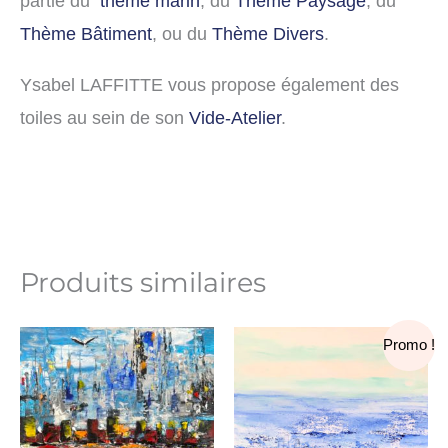
partie du
thème marin
, du
Thème Paysage
, du
Thème Bâtiment
, ou du
Thème Divers
.
Ysabel LAFFITTE vous propose également des
toiles au sein de son
Vide-Atelier
.
Produits similaires
Le
Le
Promo !
prix
prix
initial
actuel
était :
est :
350,00€.
50,00€.