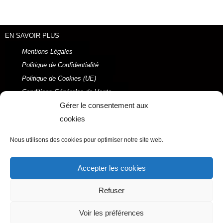
EN SAVOIR PLUS
Mentions Légales
Politique de Confidentialité
Politique de Cookies (UE)
Conditions Générales de Vente
Gérer le consentement aux
2021 © Ysabel LAFFITTE
Réalisé par ORSON Marketing Digital
cookies
Menu
Nous utilisons des cookies pour optimiser notre site web.
Accepter les cookies
F
I
P
Y
a
n
i
o
c
s
n
u
Refuser
e
t
t
t
b
a
e
u
Voir les préférences
o
g
r
b