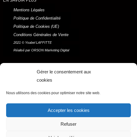
EN SAVOIR PLUS
Mentions Légales
Politique de Confidentialité
Politique de Cookies (UE)
Conditions Générales de Vente
2021 © Ysabel LAFFITTE
Réalisé par ORSON Marketing Digital
Menu
Gérer le consentement aux
cookies
F
I
P
Y
a
n
i
o
Nous utilisons des cookies pour optimiser notre site web.
c
s
n
u
e
t
t
t
b
a
e
u
Accepter les cookies
o
g
r
b
o
r
e
e
Refuser
k
a
s
m
t