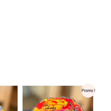
Le
Le
Promo !
prix
prix
initial
actuel
était :
est :