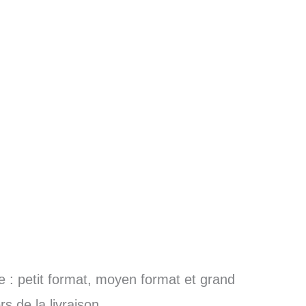
le : petit format, moyen format et grand
s de la livraison.