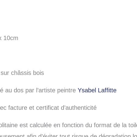
 x 10cm
 sur châssis bois
é au dos par l’artiste peintre
Ysabel Laffitte
c facture et certificat d’authenticité
litaine est calculée en fonction du format de la toi
ement afin d’éviter tout risque de dégradation lor