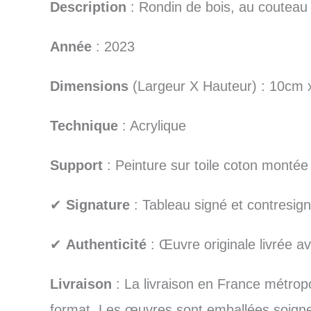
Description
: Rondin de bois, au couteau
Année
: 2023
Dimensions
(Largeur X Hauteur) : 10cm
Technique
: Acrylique
Support
: Peinture sur toile coton montée
✔
Signature
: Tableau signé et contresign
✔
Authenticité
: Œuvre originale livrée ave
Livraison
: La livraison en France métropo
format. Les œuvres sont emballées soigneus