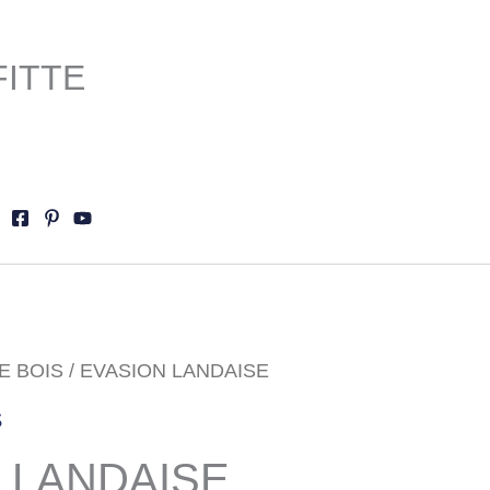
FITTE
E BOIS
/ EVASION LANDAISE
S
 LANDAISE