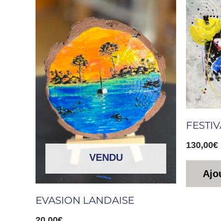
FESTIV
130,00
€
VENDU
Ajo
EVASION LANDAISE
20,00
€