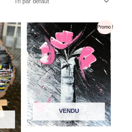
Le
Le
Promo !
prix
prix
initial
actuel
était :
est :
130,00€.
40,00€.
VENDU