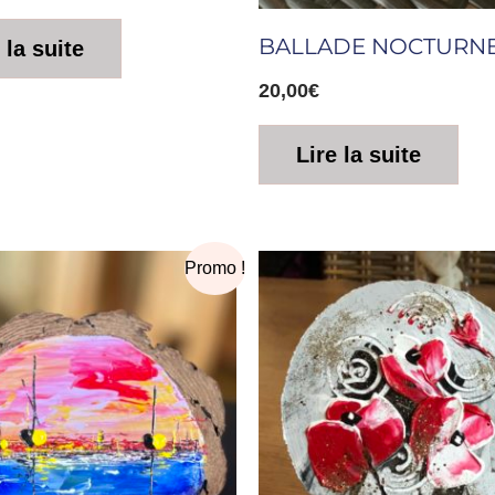
BALLADE NOCTURN
 la suite
20,00
€
Lire la suite
e
Le
Promo !
rix
prix
nitial
actuel
tait :
est :
0,00€.
16,00€.