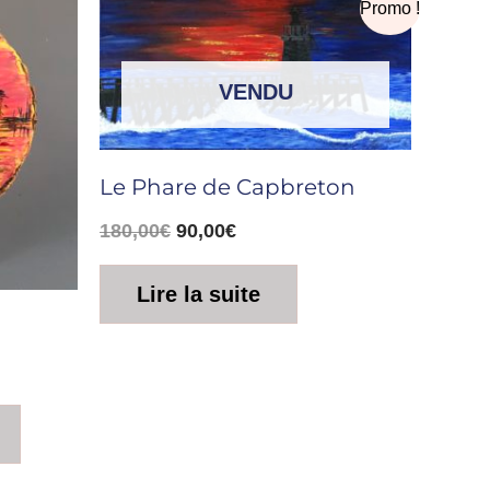
Le
Le
Promo !
prix
prix
initial
actuel
était :
est :
VENDU
180,00€.
90,00€.
Le Phare de Capbreton
180,00
€
90,00
€
Lire la suite