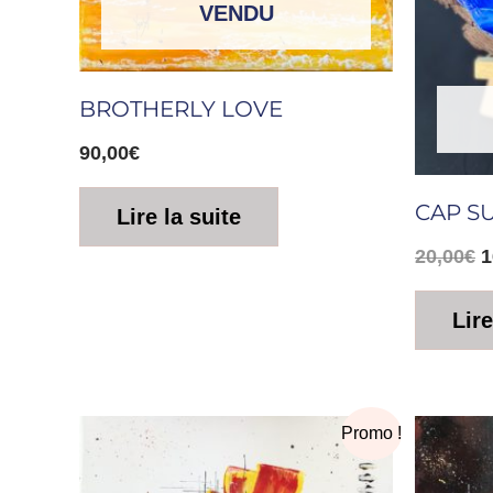
VENDU
BROTHERLY LOVE
90,00
€
CAP S
Lire la suite
20,00
€
1
Lire
Le
Le
Promo !
prix
prix
initial
actuel