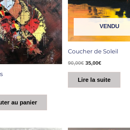
était :
est :
90,00€.
35,00€.
VENDU
Coucher de Soleil
90,00
€
35,00
€
s
Lire la suite
uter au panier