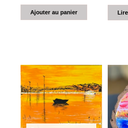
Ajouter au panier
Lire
L
p
i
é
2