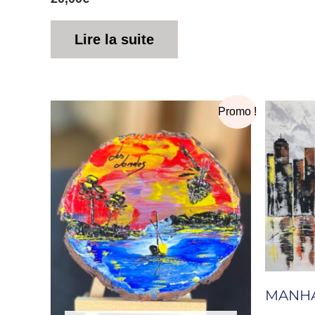
Lire la suite
Le
Le
Promo !
prix
prix
initial
actuel
était :
est :
20,00€.
10,00€.
MANH