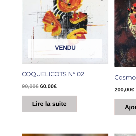
était :
est :
90,00€.
60,00€.
VENDU
COQUELICOTS N° 02
Cosmo
90,00
€
60,00
€
200,00
€
Lire la suite
Ajo