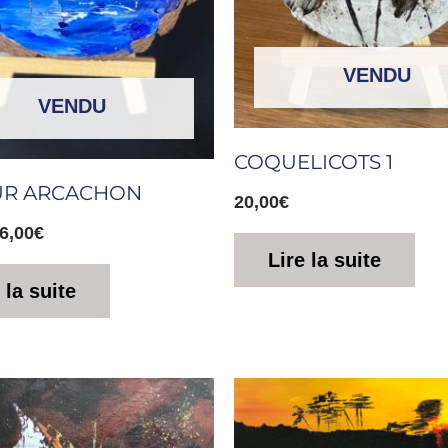
VENDU
VENDU
COQUELICOTS 1
UR ARCACHON
20,00
€
6,00
€
Lire la suite
 la suite
Le
Le
prix
prix
initial
actuel