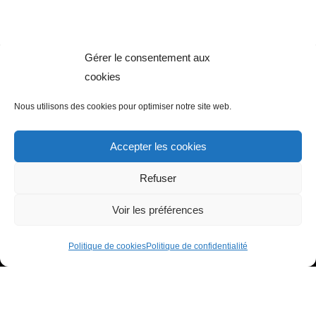
Gérer le consentement aux
EN SAVOIR PLUS
cookies
Mentions Légales
Politique de Confidentialité
Nous utilisons des cookies pour optimiser notre site web.
Politique de Cookies (UE)
Conditions Générales de Vente
Accepter les cookies
2021 © Ysabel LAFFITTE
Réalisé par ORSON Marketing Digital
Refuser
Menu
Voir les préférences
Politique de cookies
Politique de confidentialité
F
I
P
Y
a
n
i
o
c
s
n
u
e
t
t
t
b
a
e
u