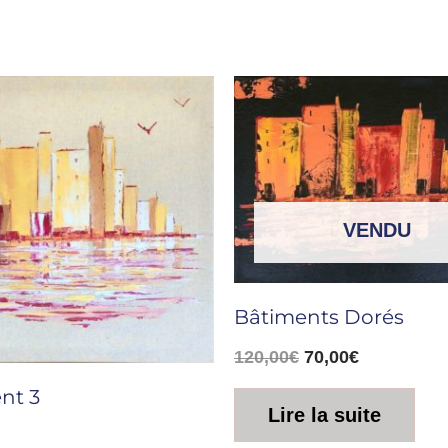
Le
Le
prix
prix
initial
actuel
était :
est :
120,00€.
70,00€.
VENDU
Bâtiments Dorés
120,00
€
70,00
€
nt 3
Lire la suite