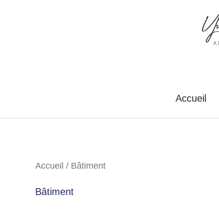
Aller
au
contenu
Accueil
Accueil
/ Bâtiment
Bâtiment