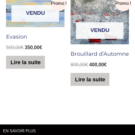
Le
Le
Le
Le
Promo !
Promo !
prix
prix
prix
prix
VENDU
initial
actuel
initial
actuel
était :
est :
était :
est :
500,00€.
350,00€.
800,00€.
400,00€.
VENDU
Evasion
500,00
€
350,00
€
Brouillard d’Automne
Lire la suite
800,00
€
400,00
€
Lire la suite
EN SAVOIR PLUS