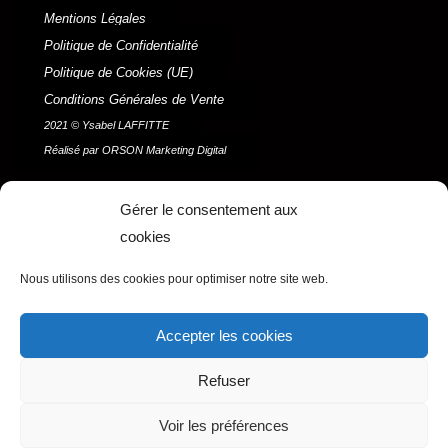
Mentions Légales
Politique de Confidentialité
Politique de Cookies (UE)
Conditions Générales de Vente
2021 © Ysabel LAFFITTE
Réalisé par ORSON Marketing Digital
Menu
Gérer le consentement aux
cookies
F
I
P
Y
a
n
i
o
Nous utilisons des cookies pour optimiser notre site web.
c
s
n
u
e
t
t
t
b
a
e
u
Accepter les cookies
o
g
r
b
o
r
e
e
Refuser
k
a
s
m
t
Voir les préférences