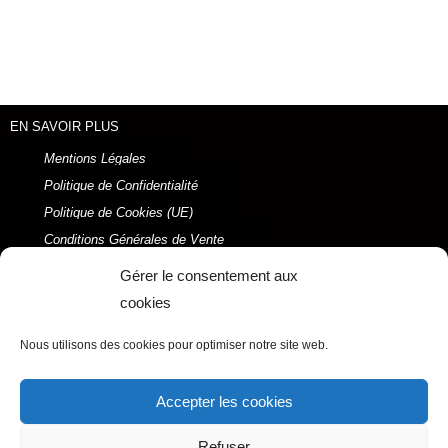
EN SAVOIR PLUS
Mentions Légales
Politique de Confidentialité
Politique de Cookies (UE)
Conditions Générales de Vente
2021 © Ysabel LAFFITTE
Gérer le consentement aux
Réalisé par ORSON Marketing Digital
cookies
Menu
Nous utilisons des cookies pour optimiser notre site web.
F
I
P
Y
Accepter les cookies
a
n
i
o
c
s
n
u
Refuser