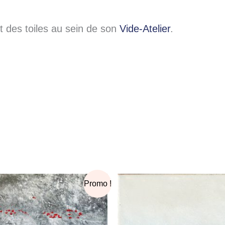
des toiles au sein de son
Vide-Atelier
.
Le
Le
Promo !
prix
prix
initial
actuel
était :
est :