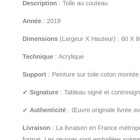
Description
: Toile au couteau
Année
: 2019
Dimensions
(Largeur X Hauteur) : 60 X 
Technique
: Acrylique
Support
: Peinture sur toile coton montée
✔
Signature
: Tableau signé et contresign
✔
Authenticité
: Œuvre originale livrée ave
Livraison
: La livraison en France métropo
format. Les œuvres sont emballées soigneus