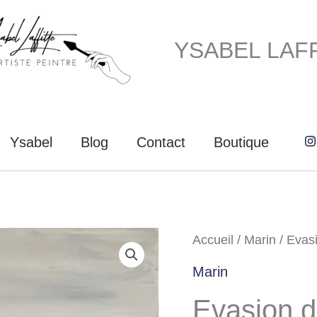
YSABEL LAF
Ysabel
Blog
Contact
Boutique
quantité
Accueil
/
Marin
/ Evas
de
Marin
Evasion
Evasion 