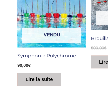
VENDU
Brouil
800,00
€
Symphonie Polychrome
Lire
90,00
€
Lire la suite