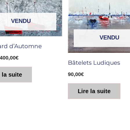
800,00€.
400,00€.
VENDU
VENDU
lard d’Automne
400,00
€
Bâtelets Ludiques
 la suite
90,00
€
Lire la suite