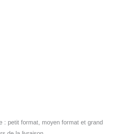
le : petit format, moyen format et grand
s de la livraison.