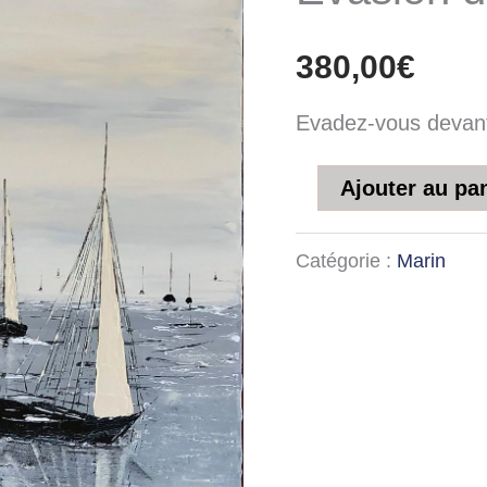
d'Automne
380,00
€
Evadez-vous devan
Ajouter au pa
Catégorie :
Marin