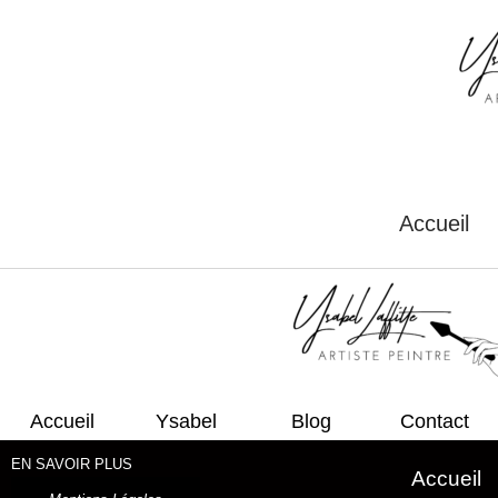
Aller
au
contenu
Accueil
Accueil
Ysabel
Blog
Contact
EN SAVOIR PLUS
Accueil